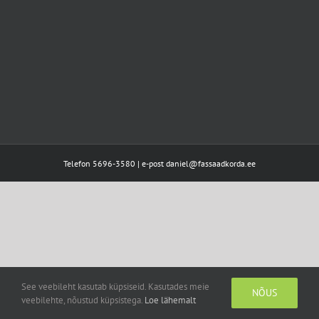
Telefon 5696-3580 | e-post daniel@fassaadkorda.ee
See veebileht kasutab küpsiseid. Kasutades meie
NÕUS
veebilehte, nõustud küpsistega.
Loe lähemalt