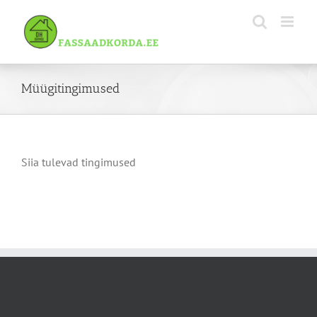
Skip
to
content
Müügitingimused
Siia tulevad tingimused