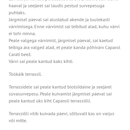
haaval ja seejärel sai laudis pestud survepesuga
puhtaks.
Järgmisel päeval sai alustatud akende ja tuulekasti
värvimisega. Enne värvimist sai teibitud alad, kuhu värvi
ei tohi minna.
Peale valgega värvimist, järgmisel päeval, sai kaetud
teibiga ära valged alad, et peale kanda põhivärv Caparol
Carati beež.
Värvi sai peale kantud kaks kihti.
Töökäik terrassil.
Terrassidele sai peale kantud biotsiidaine ja seejärel
süvasurvepesu. Peale kuivamist järgmisel päeval sai
peale kantud üks kiht Caparoli terrassiõli.
Terrassiõli võib kuivada päevi, sõltuvalt kas on varjus
või mitte.