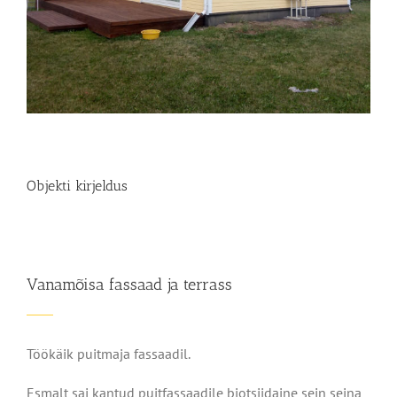
Objekti kirjeldus
Vanamõisa fassaad ja terrass
Töökäik puitmaja fassaadil.
Esmalt sai kantud puitfassaadile biotsiidaine sein seina